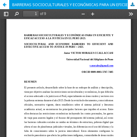
BARRERAS SOCIOCULTURALES Y ECONÓMICAS PARA UN EFICIENTE Y EFICAZ ACCESO A LA JUSTICIA EN EL PERÚ-2025