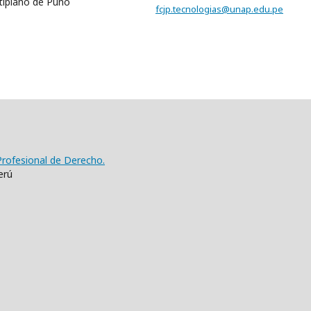
ltiplano de Puno
fcjp.tecnologias@unap.edu.pe
 Profesional de Derecho.
erú