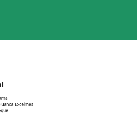
al
cama
 Huanca Excelmes
oque