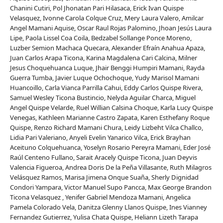
Chanini Cutiri, Pol Jhonatan Pari Hilasaca, Erick Ivan Quispe
Velasquez, Ivonne Carola Colque Cruz, Mery Laura Valero, Amilcar
Angel Mamani Aquise, Oscar Raul Rojas Palomino, Jhoan Jesús Laura
Lipe, Paola Lissel Coa Coila, Bedzabel Sollange Ponce Moreno,
Luzber Semion Machaca Quecara, Alexander Efraín Anahua Apaza,
Juan Carlos Arapa Ticona, Karina Magdalena Cari Calcina, Milner
Jesus Choquehuanca Luque, Jhair Benggi Humpiri Mamani, Rayda
Guerra Tumba, Javier Luque Ochochoque, Yudy Marisol Mamani
Huancoillo, Carla Vianca Parrilla Cahui, Eddy Carlos Quispe Rivera,
Samuel Wesley Ticona Bustincio, Nelyda Aguilar Charca, Miguel
Angel Quispe Velarde, Ruel Willian Calsina Choque, Karla Lucy Quispe
Venegas, Kathleen Marianne Castro Zapata, Karen Esthefany Roque
Quispe, Renzo Richard Mamani Chura, Leidy Lizbeht Vilca Challco,
Lidia Pari Valeriano, Anyeli Evelin Yanarico Vilca, Erick Brayhan
Aceituno Colquehuanca, Yoselyn Rosario Pereyra Mamani, Eder José
Raúl Centeno Fullano, Sarait Aracely Quispe Ticona, Juan Deyvis
Valencia Figueroa, Andrea Doris De la Peña Villasante, Ruth Milagros
Velásquez Ramos, Marisa Jimena Onque Suaña, Sherly Dignidad
Condori Yampara, Victor Manuel Supo Pancca, Max George Brandon
Ticona Velasquez , Yenifer Gabriel Mendoza Mamani, Angelica
Pamela Colorado Vela, Danitza Glenny Llanos Quispe, Ines Vianney
Fernandez Gutierrez, Yulisa Chata Quispe, Heliann Lizeth Tarapa