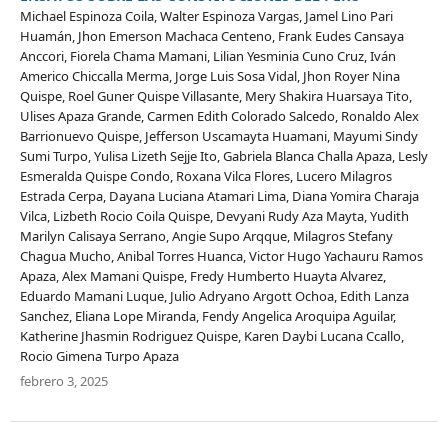
Michael Espinoza Coila, Walter Espinoza Vargas, Jamel Lino Pari
Huamán, Jhon Emerson Machaca Centeno, Frank Eudes Cansaya
Anccori, Fiorela Chama Mamani, Lilian Yesminia Cuno Cruz, Iván
Americo Chiccalla Merma, Jorge Luis Sosa Vidal, Jhon Royer Nina
Quispe, Roel Guner Quispe Villasante, Mery Shakira Huarsaya Tito,
Ulises Apaza Grande, Carmen Edith Colorado Salcedo, Ronaldo Alex
Barrionuevo Quispe, Jefferson Uscamayta Huamani, Mayumi Sindy
Sumi Turpo, Yulisa Lizeth Sejje Ito, Gabriela Blanca Challa Apaza, Lesly
Esmeralda Quispe Condo, Roxana Vilca Flores, Lucero Milagros
Estrada Cerpa, Dayana Luciana Atamari Lima, Diana Yomira Charaja
Vilca, Lizbeth Rocio Coila Quispe, Devyani Rudy Aza Mayta, Yudith
Marilyn Calisaya Serrano, Angie Supo Arqque, Milagros Stefany
Chagua Mucho, Anibal Torres Huanca, Victor Hugo Yachauru Ramos
Apaza, Alex Mamani Quispe, Fredy Humberto Huayta Alvarez,
Eduardo Mamani Luque, Julio Adryano Argott Ochoa, Edith Lanza
Sanchez, Eliana Lope Miranda, Fendy Angelica Aroquipa Aguilar,
Katherine Jhasmin Rodriguez Quispe, Karen Daybi Lucana Ccallo,
Rocio Gimena Turpo Apaza
febrero 3, 2025